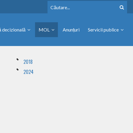
 decizională
MOL
Anunțuri
Servicii publice
2018
2024