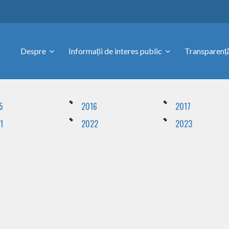
Despre
Informații de interes public
Transparență
5
2016
2017
1
2022
2023