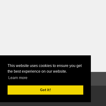
This website uses cookies to ensure you get
the best experience on our website.
Learn more
MOL
|
Dispoziții
Got it!
Copyright 2026
Termeni de utilizare
Confidențialitate