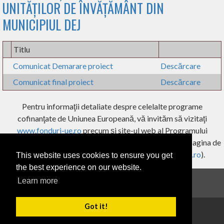
UNITĂȚILOR DE ÎNVĂȚĂMÂNT DIN
MUNICIPIUL DEJ
Titlu
Comunicat Demarare proiect
Descărcare
Comunicat final proiect
Descărcare
Pentru informaţii detaliate despre celelalte programe
cofinanţate de Uniunea Europeană, vă invităm să vizitaţi
www.fonduri-ue.ro
precum şi site-ul web al Programului
Operaţional Regional 2014-2020,
www.inforegio.ro
și pagina de
Facebook a programului (
facebook.com/inforegio.ro
).
This website uses cookies to ensure you get
the best experience on our website.
Learn more
Informații de interes public
|
Fonduri europene
Got it!
Copyright 2026