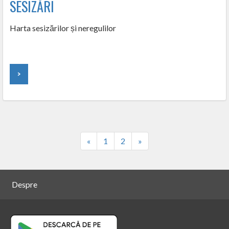
SESIZĂRI
Harta sesizărilor și neregulilor
>
«
1
2
»
Despre