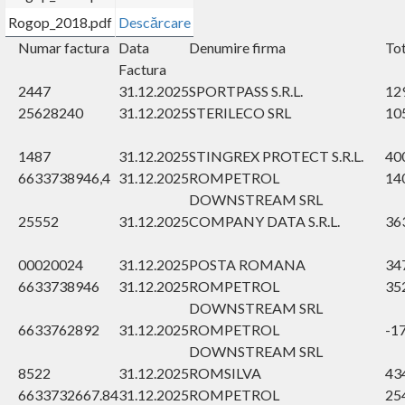
Rogop_2018.pdf
Descărcare
Numar factura
Data
Denumire firma
Tot
Factura
2447
31.12.2025
SPORTPASS S.R.L.
12
25628240
31.12.2025
STERILECO SRL
10
1487
31.12.2025
STINGREX PROTECT S.R.L.
40
6633738946,4
31.12.2025
ROMPETROL
14
DOWNSTREAM SRL
25552
31.12.2025
COMPANY DATA S.R.L.
36
00020024
31.12.2025
POSTA ROMANA
34
6633738946
31.12.2025
ROMPETROL
35
DOWNSTREAM SRL
6633762892
31.12.2025
ROMPETROL
-1
DOWNSTREAM SRL
8522
31.12.2025
ROMSILVA
43
6633732667.84
31.12.2025
ROMPETROL
25