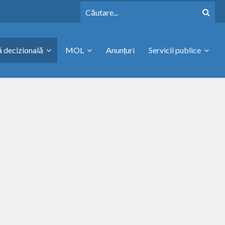
 decizională
MOL
Anunțuri
Servicii publice