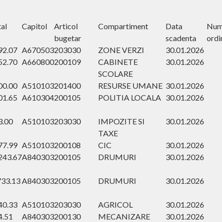
al
Capitol
Articol
Compartiment
Data
Num
bugetar
scadenta
ordi
92.07
A670503
203030
ZONE VERZI
30.01.2026
52.70
A660800
200109
CABINETE
30.01.2026
SCOLARE
00.00
A510103
201400
RESURSE UMANE
30.01.2026
01.65
A610304
200105
POLITIA LOCALA
30.01.2026
3.00
A510103
203030
IMPOZITE SI
30.01.2026
TAXE
77.99
A510103
200108
CIC
30.01.2026
243.67
A840303
200105
DRUMURI
30.01.2026
733.13
A840303
200105
DRUMURI
30.01.2026
40.33
A510103
203030
AGRICOL
30.01.2026
4.51
A840303
200130
MECANIZARE
30.01.2026