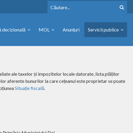
 decizională
MOL
Anunțuri
Servicii publice
liate ale taxelor și impozitelor locale datorate, lista plăților
elor aferente bunurilor la care cețeanul este proprietar se poate
opțiunea
Situație fiscală
.
e Primăria Municipiului Dej.