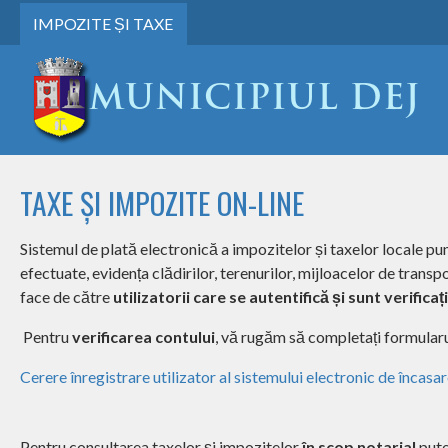
IMPOZITE ȘI TAXE
TAXE ȘI IMPOZITE ON-LINE
Sistemul de plată electronică a impozitelor și taxelor locale pune 
efectuate, evidența clădirilor, terenurilor, mijloacelor de trans
face de către
utilizatorii care se autentifică și sunt verifica
Pentru
verificarea contului
, vă rugăm să completați formularu
Cerere înregistrare utilizator al sistemului electronic de încasar
Pentru consultarea taxelor și impozitelor
în scop notarial
pute