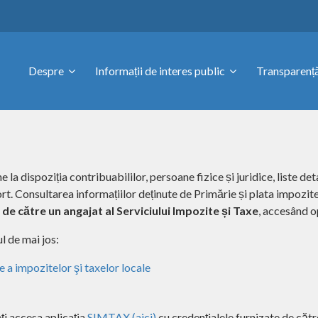
Despre
Informații de interes public
Transparență
la dispoziția contribuabililor, persoane fizice și juridice, liste deta
port. Consultarea informațiilor deținute de Primărie și plata impozit
ți de către un angajat al Serviciului Impozite și Taxe
, accesând 
l de mai jos:
e a impozitelor şi taxelor locale
ți accesa aplicația
SIMTAX (aici)
cu credențialele furnizate de cătr