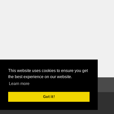
This website uses cookies to ensure you get
the best experience on our website.
Learn more
Servicii publice
Got it!
Copyright 2026
Termeni de utilizare
Confidențialitate