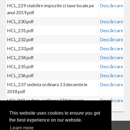
HCL_229 stabilire impozite si taxe locale pe
Descărcare
anul 2019.pdf
HCL_230.pdf
Descărcare
HCL_231.pdf
Descărcare
HCL_232.pdf
Descărcare
HCL_233.pdf
Descărcare
HCL_234.pdf
Descărcare
HCL_235.pdf
Descărcare
HCL_236.pdf
Descărcare
HCL_237 sedinta ordinara 13 decembrie
Descărcare
2018.pdf
HCL-041 sedinta ordinara 27 februarie
Descărcare
2018.pdf
This website uses cookies to ensure you get
the best experience on our website.
Learn more
MOL
|
Hotărâri CL
|
HCL
|
2018