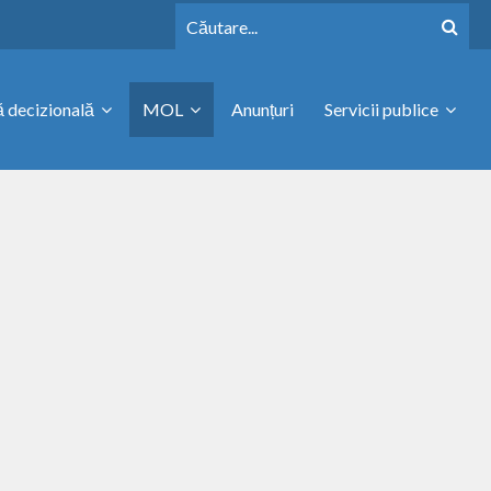
 decizională
MOL
Anunțuri
Servicii publice