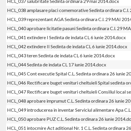
HCL_037 salubritate Sedinta ordinara 29 mai 2014.docx
HCL_038 amplasare placi comemorative Sedinta ordinara C.l
HCL_039 reprezentant AGA Sedinta ordinara C.l. 29 MAI 201
HCL_040 aprobare licitatie pasuni Sedinta ordinara C.l. 29 M
HCL_041 extindere I Sedinta de indata CL 6 iunie 2014.docx
HCL_042 extindere II Sedinta de indata CL 6 iunie 2014.docx
HCL_043 teren Sedinta de indata CL 6 iunie 2014.docx
HCL_044 Sedinta de indata CL 17 iunie 2014.docx
HCL_045 Cont executie Spital C.L. Sedinta ordinara 26 iunie 
HCL_046 Rectificare buget venituri cheltuieli Spital sedinta o
HCL_047 Rectificare buget venituri cheltuieli Consiliul local s
HCL_048 aprobare imprumut C.L. Sedinta ordinara 26 iunie 2
HCL_049 introducerea in inventar Serviciul alimentare Apa C.L
HCL_050 aprobare PUZ C.L. Sedinta ordinara 26 iunie 2014.d
HCL_051 intocmire Act aditional Nr. 1 C.L. Sedinta ordinara 2