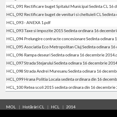
HCL_091 Rectificare buget Spitalul Municipal Sedinta CL 16
HCL_092 Rectificare buget de venituri si cheltuieli CL Sedint
HCL_093 - ANEXA 1.pdf
HCL_093 Taxe si impozite 2015 Sedinta ordinara 16 decembr
HCL_094 Prelungire contracte concesionare Sedinta odinara
HCL_095 Asociatia Eco Metropolitan Cluj Sedinta odinara 1
HCL_096 Rampa deseuri Sedinta odinara 16 decembrie 2014.
HCL_097 Strada Stejarului Sedinta odinara 16 decembrie 201
HCL_098 Strada Andrei Muresanu Sedinta odinara 16 decemb
HCL_099 Hrana Politia Locala sedinta ordinara din 16 decem
HCL_100 Retea scoli 2015 sedinta ordinara din 16 decembrie
MOL
|
Hotărâri CL
|
HCL
|
2014