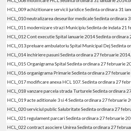
HCL_008 modificare HCL Sedinta ordinara 31 ianuarie 2014.
HCL_009 achizitionare servicii juridice Sedinta ordinara 31 ia
HCL_010 neutralizarea deseurilor medicale Sedinta ordinara 3
HCL_011 modernizare strazi Municipiu Sedinta de indata 21 f
HCL_012 Cont executie Spital ianuarie 2014 Sedinta ordinara 
HCL_013 preluare ambulatoriu Spital Municipal Dej Sedinta o
HCL_014 inchiriere pasuni Sedinta ordinara 27 februarie 2014
HCL_015 Organigrama Spital Sedinta ordinara 27 februarie 2
HCL_016 organigrama Primarie Sedinta ordinara 27 februarie
HCL_017 modificare anexa HCL 107. Sedinta ordinara 27 febr
HCL_018 vanzare parcela strada Turturele Sedinta ordinara 2
HCL_019 acte aditionale 3 si 4 Sedinta ordinara 27 februarie 
HCL_020 serviciul public Salubritate Sedinta ordinara 27 febr
HCL_021 regulament parcari Sedinta ordinara 27 februarie 2
HCL_022 contract asociere Unirea Sedinta ordinara 27 februa