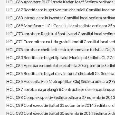
HCL_066 Aprobare PUZ Strada Kadar Josef Sedinta ordinara 
HCL_067 Rectificare buget venituri cheltuieli Consiliul local
HCL_068 introducere in inventar Consiliul local sedinta ordi
HCL_069 Modificare HCL Consiliul local sedinta ordinara 25
HCL_070 aprobare Registrul Spatii verzi Consiliul local sedin
HCL_071 Transmitere cu titlu gratuit imobil Consiliul local s
HCL_078 aprobare cheltuieli centru promovare turistica Dej
HCL_083 Rectificare buget Spitalul Municipal Sedinta CL 27 
HCL_084 Aprobarea contului executie la 30 septembrie Sedin
HCL_085 Rectificare buget de venituri si cheltuieli C L Sedin
HCL_086 Asociatia Eco Metropolitan Cluj Sedinta odinara 27
HCL_087 aprobarea prelungirii Contractelor de concesiune, s
HCL_088 Complex sportiv Sedinta odinara 27 noiembrie 2013
HCL_089 Cont executie Spital 31 octombrie 2014 Sedinta or
HCL_090 Cont executie Spital 30 noiembrie 2014 Sedinta ord