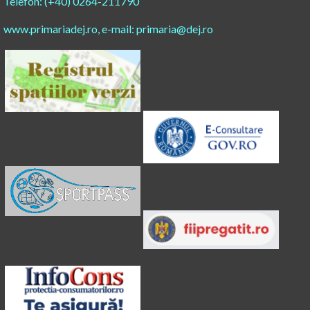
Telefon: (+40) 0264-211790
www.primariadej.ro, e-mail: primaria@dej.ro​