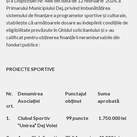
și a Dispoziției Nr. 488 din data de 12 februarie 2024, a
Primarului Municipiului Dej, privind îmbunătățirea
sistemului de finanțare a programelor sportive și culturale,
stabilește că următoarele dosare au îndeplinit condițiile de
eligibilitate prevăzute în Ghidul solicitantului și s-au
calificat pentru obținerea finanțării nerambursabile din
fonduri publice :
PROIECTE SPORTIVE
Nr.
Denumirea
Punctajul
Suma
Asociației
obținut
aprobată
crt.
1.
Clubul Sportiv
99 puncte
1.750.000 lei
”Unirea” Dej Volei