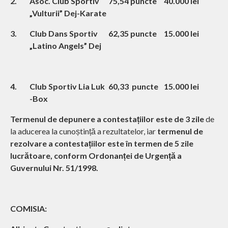
2.
Asoc. Club Sportiv
75,54 puncte
40.000 lei
„Vulturii” Dej-Karate
3.
Club Dans Sportiv
62,35 puncte
15.000 lei
„Latino Angels” Dej
4.
Club Sportiv Lia Luk
60,33 puncte
15.000 lei
-Box
Termenul de depunere a contestațiilor este de 3 zile
de
la aducerea la cunoștință a rezultatelor, iar
termenul de
rezolvare a contestațiilor este în termen de 5 zile
lucrătoare, conform Ordonanței de Urgență a
Guvernului Nr. 51/1998.
COMISIA: