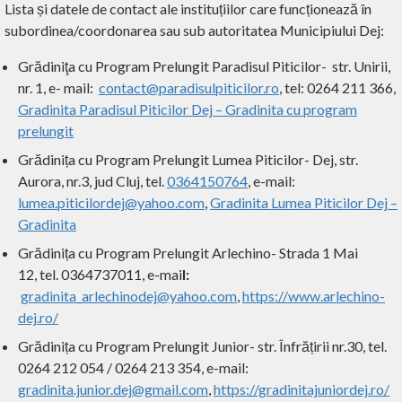
Lista și datele de contact ale instituțiilor care funcționează în
subordinea/coordonarea sau sub autoritatea Municipiului Dej:
Grădiniţa cu Program Prelungit Paradisul Piticilor- str. Unirii,
nr. 1, e- mail:
contact@paradisulpiticilor.ro
, tel: 0264 211 366,
Gradinita Paradisul Piticilor Dej – Gradinita cu program
prelungit
Grădinița cu Program Prelungit Lumea Piticilor- Dej, str.
Aurora, nr.3, jud Cluj, tel.
0364150764
, e-mail:
lumea.piticilordej@yahoo.com
,
Gradinita Lumea Piticilor Dej –
Gradinita
Grădinița cu Program Prelungit Arlechino- Strada 1 Mai
12, tel.
0364737011, e-mai
l:
gradinita_arlechinodej@yahoo.com
,
https://www.arlechino-
dej.ro/
Grădinița cu Program Prelungit Junior- str. Înfrățirii nr.30, tel.
0264 212 054 / 0264 213 354, e-mail:
gradinita.junior.dej@gmail.com
,
https://gradinitajuniordej.ro/