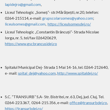
lapidejro@gmail.com
,
Liceul Tehnologic ,,Someș”- str.Mărășești, nr.20, telefon:
0264-215114, e-mail:
grupscolarsomes@yahoo.com
;
liceulsomes@gmail.com
,
https://liceulsomesdej.ro/
Liceul Tehnologic ,,Constantin Brâncuși”- Strada Nicolae
Iorga, nr. 5, tel/fax 026420629,
https://www.gscbrancusidej.ro
Spitalul Municipal Dej- Strada 1 Mai 14-16, tel. 0264-212640,
e- mail:
spital_dej@yahoo.com
,
http://www.spitaldej.ro/
S.C. “TRANSURB” S.A- Str. Bistritei, nr. 63, Dej, jud. Cluj, Tel.
0264-223.367, 0264-215.356, e-mail:
office@transurbdej.ro
,
https://transurbdej.ro/