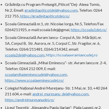
Grădinița cu Program Prelungit,,Piticot”Dej- Aleea Tomis,
Nr.2, Email:
gradinitapiticotdej@yahoo.com
, Telefon: 0264
212 755,
https://gradinitapiticotdej.ro/
.
Școala Gimnazială nr.1, str. Nicolae Iorga, Nr.5, Telefon/Fax
0264211925, e-mail:scoala1dej@gmai,
https://scoala1dej.ro/
Școala Gimnazială Avram Iancu- Corpul A, Str. Mărăști, nr.
5A, Corpul B, Str. Aurora, nr. 5, Corpul C, Str. Fragilor, nr. 6,
Telefon: 0264/211481, 0264/214342, email:
scoala2dej@yahoo.com
,
https://scoalaavramiancudej.ro
Școala Gimnazială ,,Mihai Eminescu”- str. Avram Iancu nr. 2-4,
Telefon: 0264 212 009, E-mail:
scoalamihaieminescudej@yahoo.com
,
https://www.scoalaeminescudej.ro/
Colegiul Național Andrei Mureșanu- Str. 1 Mai, nr. 10, +40 264
211 604, e-mail:
andrei_muresanu_dej@yahoo.com
,
https://andreimuresanudej.ro/
Liceul Teoretic „Alexandru Papiu Ilarian”- Piața Lupeni, nr.2,