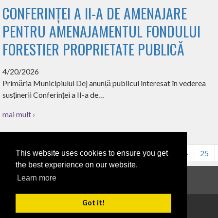
CONFERINȚEI A II-A DE AMENAJARE
PENTRU AMENAJAMENTUL FONDULUI
FORESTIER PROPRIETATE PUBLICĂ
4/20/2026
Primăria Municipiului Dej anunță publicul interesat în vederea
susținerii Conferinței a II-a de…
mai mult ›
16
17
18
19
20
21
22
23
24
25
This website uses cookies to ensure you get
the best experience on our website.
Learn more
Anunțuri
Got it!
Copyright 2026