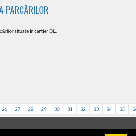
EA PARCĂRILOR
ărilor situate în cartier Dl.…
26
27
28
29
30
31
32
33
34
35
3