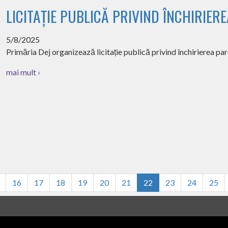
LICITAȚIE PUBLICĂ PRIVIND ÎNCHIRIER
5/8/2025
Primăria Dej organizează licitație publică privind închirierea parc
mai mult ›
16
17
18
19
20
21
22
23
24
25