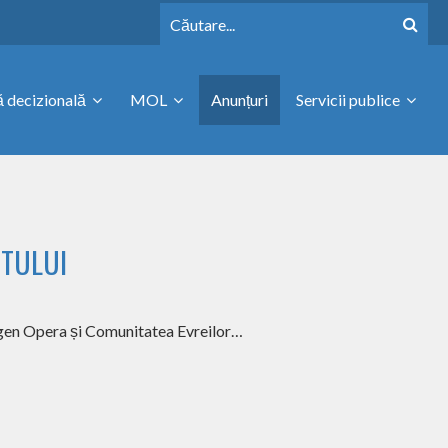
 decizională
MOL
Anunțuri
Servicii publice
TULUI
urgen Opera și Comunitatea Evreilor…