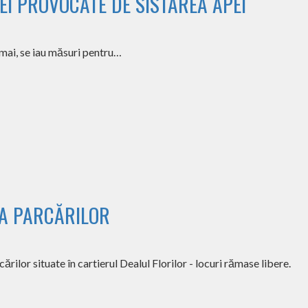
I PROVOCATE DE SISTAREA APEI
mai, se iau măsuri pentru…
EA PARCĂRILOR
rilor situate în cartierul Dealul Florilor - locuri rămase libere.