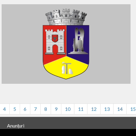
4
5
6
7
8
9
10
11
12
13
14
15
Anunțuri