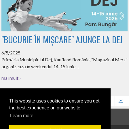
"BUCURIE ÎN MIȘCARE" AJUNGE LA DEJ
6/5/2025
Primăria Municipiului Dej, Kaufland România, “Magazinul Mers”
organizează în weekendul 14-15 iunie…
mai mult ›
16
17
18
19
20
21
22
23
24
25
This website uses cookies to ensure you get
the best experience on our website.
Learn more
Anunțuri