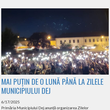
MAI PUȚIN DE O LUNĂ PÂNĂ LA ZILELE
MUNICIPIULUI DEJ
6/17/2025
Primăria Municipiului Dej anunță organizarea Zilelor