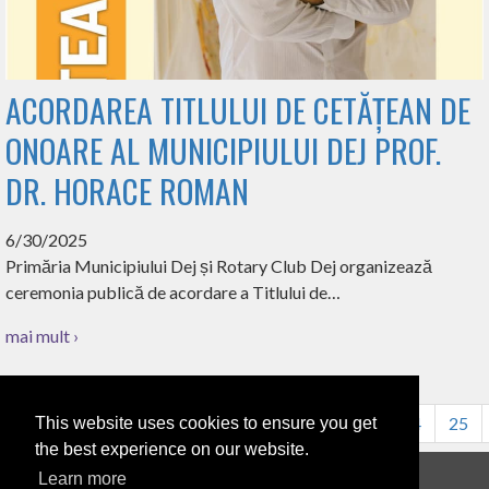
ACORDAREA TITLULUI DE CETĂȚEAN DE
ONOARE AL MUNICIPIULUI DEJ PROF.
DR. HORACE ROMAN
6/30/2025
Primăria Municipiului Dej și Rotary Club Dej organizează
ceremonia publică de acordare a Titlului de…
mai mult ›
16
17
18
19
20
21
22
23
24
25
This website uses cookies to ensure you get
the best experience on our website.
Learn more
Anunțuri