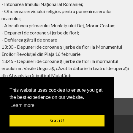
- Intonarea Imnului Național al României;
- Oficierea serviciului religios pentru pomenirea eroilor
neamului;
- Alocuțiunea primarului Municipiului Dej, Morar Costan;
- Depuneri de coroane și jerbe de flori;
- Defilarea gărzii de onoare
13:30 - Depuneri de coroane și jerbe de flori la Monumentul
Eroilor Revoluției din Piața 16 februarie
13:45 - Depuneri de coroane și jerbe de flori la mormântul
eroului mr. Vasile Unguraș, căzut la datorie în teatrul de operații
din Afganistan (cimitirul Mulatău);
This website uses cookies to ensure you get
‹ ÎNAPOI
the best experience on our website.
Learn more
Anunțuri
Got it!
Copyright 2026
Termeni de utilizare
Confidențialitate