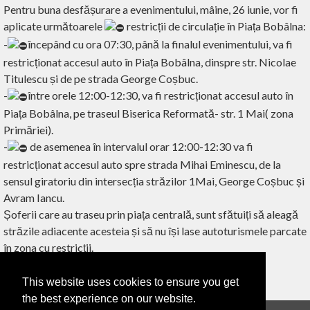
Pentru buna desfășurare a evenimentului, mâine, 26 iunie, vor fi
aplicate următoarele
restricții de circulație în Piața Bobâlna:
-
începând cu ora 07:30, până la finalul evenimentului, va fi
restricționat accesul auto în Piața Bobâlna, dinspre str. Nicolae
Titulescu și de pe strada George Coșbuc.
-
între orele 12:00-12:30, va fi restricționat accesul auto în
Piața Bobâlna, pe traseul Biserica Reformată- str. 1 Mai( zona
Primăriei).
-
de asemenea în intervalul orar 12:00-12:30 va fi
restricționat accesul auto spre strada Mihai Eminescu, de la
sensul giratoriu din intersecția străzilor 1Mai, George Coșbuc și
Avram Iancu.
Șoferii care au traseu prin piața centrală, sunt sfătuiți să aleagă
străzile adiacente acesteia și să nu își lase autoturismele parcate
în zona cu restricții.
This website uses cookies to ensure you get
‹ ÎNAPOI
the best experience on our website.