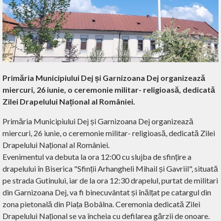
Primăria Municipiului Dej și Garnizoana Dej organizează
miercuri, 26 iunie, o ceremonie militar- religioasă, dedicată
Zilei Drapelului Național al României.
Primăria Municipiului Dej și Garnizoana Dej organizează
miercuri, 26 iunie, o ceremonie militar- religioasă, dedicată Zilei
Drapelului Național al României.
Evenimentul va debuta la ora 12:00 cu slujba de sfințire a
drapelului în Biserica "Sfinții Arhangheli Mihail și Gavriil", situată
pe strada Gutinului, iar de la ora 12:30 drapelul, purtat de militari
din Garnizoana Dej, va fi binecuvântat și înălțat pe catargul din
zona pietonală din Piața Bobâlna. Ceremonia dedicată Zilei
Drapelului Național se va încheia cu defilarea gărzii de onoare.