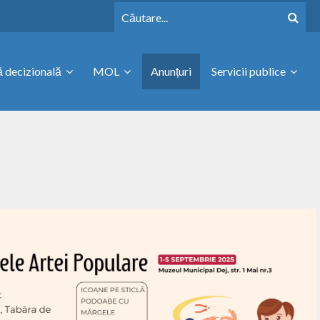
 decizională
MOL
Anunțuri
Servicii publice