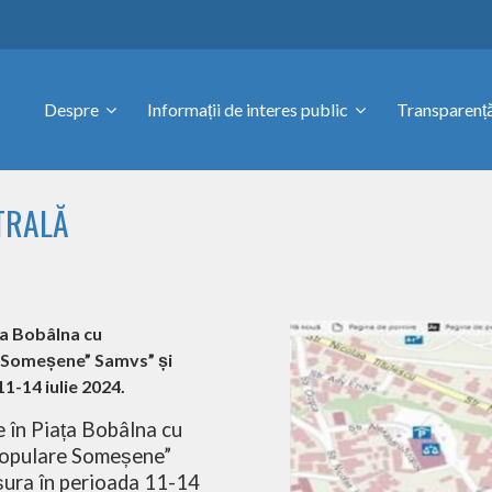
Despre
Informații de interes public
Transparență
NTRALĂ
ața Bobâlna cu
re Someșene” Samvs” și
1-14 iulie 2024.
e în Piața Bobâlna cu
i Populare Someșene”
ășura în perioada 11-14