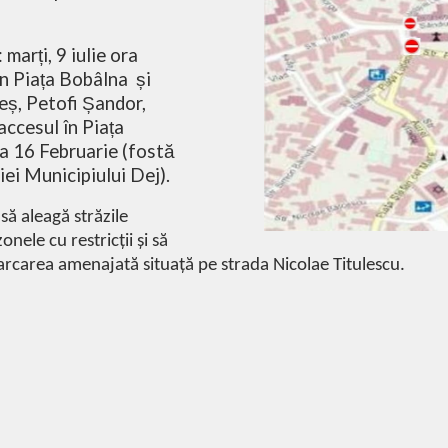
arți, 9 iulie ora
a în Piața Bobâlna
și
eș, Petofi Șandor,
ccesul în Piața
a 16 Februarie (fostă
iei Municipiului Dej).
să aleagă străzile
nele cu restricții și să
parcarea amenajată situață pe strada Nicolae Titulescu.