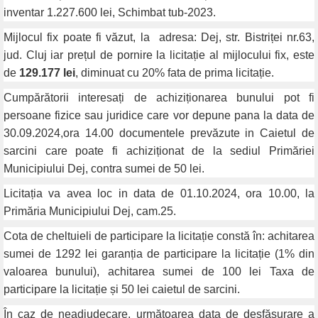
inventar 1.227.600 lei, Schimbat tub-2023.
Mijlocul fix poate fi văzut, la
adresa: Dej, str. Bistriței nr.63,
jud. Cluj iar prețul de pornire la licitație al mijlocului fix, este
de
129.177 lei
, diminuat cu 20% fata de prima licitație.
Cumpărătorii interesați de achiziționarea bunului pot fi
persoane fizice sau juridice care vor depune pana la data de
30.09.2024,ora 14.00 documentele prevăzute in Caietul de
sarcini care poate fi achiziționat de la sediul Primăriei
Municipiului Dej, contra sumei de 50 lei.
Licitația va avea loc in data de 01.10.2024, ora 10.00, la
Primăria Municipiului Dej, cam.25.
Cota de cheltuieli de participare la licitație constă în: achitarea
sumei de 1292 lei garanția de participare la licitație (1% din
valoarea bunului), achitarea sumei de 100 lei Taxa de
participare la licitație și 50 lei caietul de sarcini.
În caz de neadjudecare, următoarea data de desfășurare a