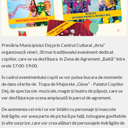
Primăria Municipiului Dej prin Centrul Cultural ,,Arta”
organizează vineri, 30 mai tradiționalul eveniment dedicat
copiilor, care se va desfășura în Zona de Agrement ,,Baltă” între
orele 17:00-19:00.
În cadrul evenimentului copiii se vor putea bucura de momente
de dans oferite de
Trupa de Majorete ,,Glow” - Palatul Copiilor
Dej, de spectacole muzicale, magie și teatru de păpuși, care se
vor desfășura pe scena amplasată în parcul de agrement.
De asemenea cei mici se vor întâlni cu personaje și mascote
îndrăgite, vor avea parte de pictură pe față, tobogane gonflabile
și alte surprize, care vor crea alături de personajele îndrăgite de