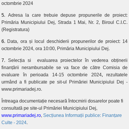
octombrie 2024
5.
Adresa la care trebuie depuse propunerile de proiect:
Primăria Municipiului Dej,
Strada 1 Mai, Nr. 2, Biroul C.I.C.
(Registratura)
6.
Data, ora și locul deschiderii propunerilor de proiect: 14
octombrie 2024, ora 10:00, Primăria Municipiului Dej.
7.
Selecția si
evaluarea proiectelor în vederea obținerii
finanțării nerambursabile se va face de către Comisia de
evaluare în perioada
14-15 octombrie 2024
,
rezultatele
urmând a fi publicate pe sit-ul Primăriei Municipiului Dej -
www.primariadej.ro.
Întreaga documentație necesară întocmirii dosarelor poate fi
consultată pe site-ul Primăriei Municipiului Dej,
www.primariadej.ro
,
Secțiunea Informații publice: Finanțare
Culte - 2024
.